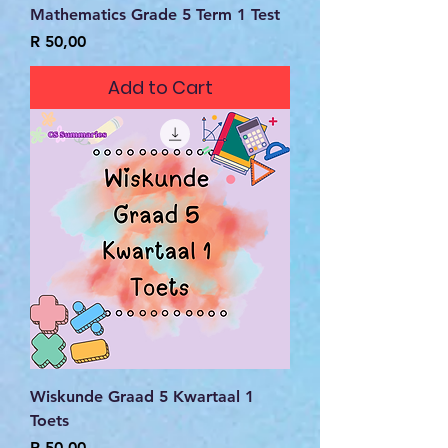
Mathematics Grade 5 Term 1 Test
Price
R 50,00
Add to Cart
Wiskunde Graad 5 Kwartaal 1
Toets
Price
R 50,00