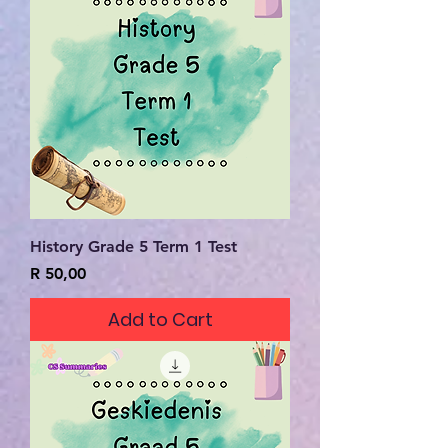
History Grade 5 Term 1 Test
Price
R 50,00
Add to Cart