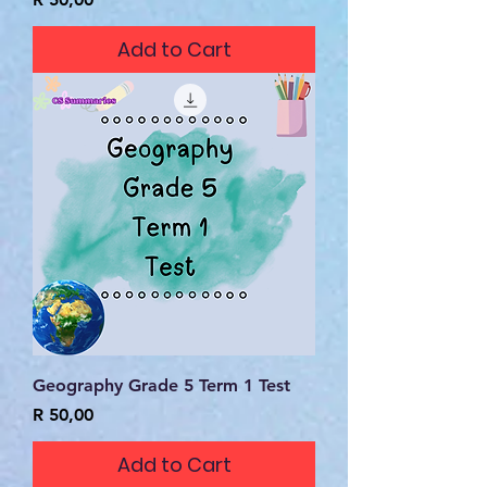
Add to Cart
Geography Grade 5 Term 1 Test
Price
R 50,00
Add to Cart