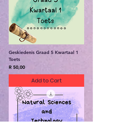
Geskiedenis Graad 5 Kwartaal 1
Toets
Price
R 50,00
Add to Cart