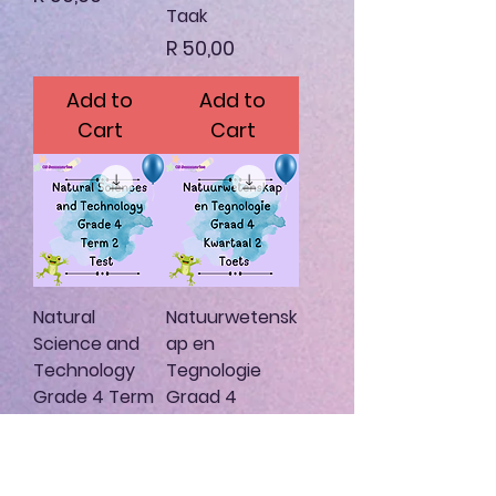
Taak
Price
R 50,00
Add to
Add to
Cart
Cart
Natural
Natuurwetensk
Science and
ap en
Technology
Tegnologie
Grade 4 Term
Graad 4
2 Test
Kwartaal 2
Toets
Price
R 50,00
Price
R 50,00