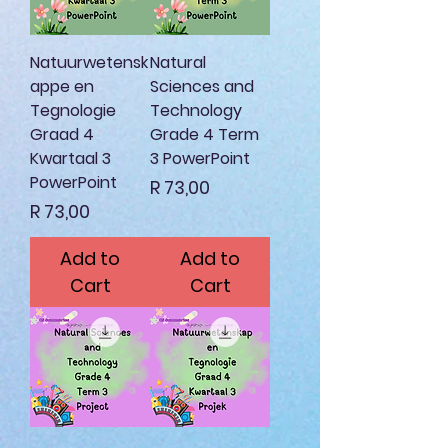
Natuurwetensk
Natural
appe en
Sciences and
Tegnologie
Technology
Graad 4
Grade 4 Term
Kwartaal 3
3 PowerPoint
PowerPoint
Price
R 73,00
Price
R 73,00
Add to
Add to
Cart
Cart