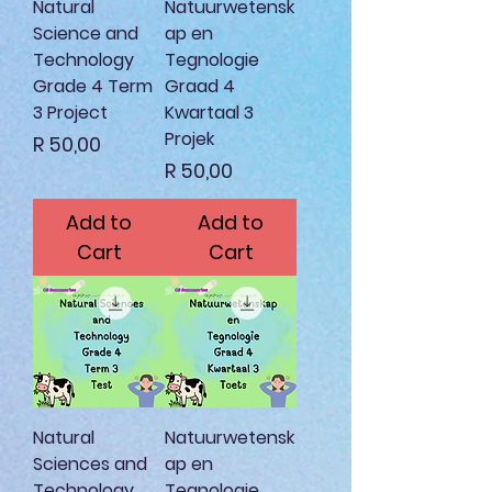
Natural
Natuurwetensk
Science and
ap en
Technology
Tegnologie
Grade 4 Term
Graad 4
3 Project
Kwartaal 3
Projek
Price
R 50,00
Price
R 50,00
Add to
Add to
Cart
Cart
Natural
Natuurwetensk
Sciences and
ap en
Technology
Tegnologie