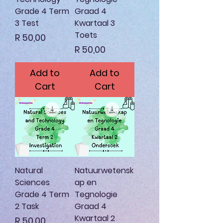
Grade 4 Term
Graad 4
3 Test
Kwartaal 3
Toets
Price
R 50,00
Price
R 50,00
Add to
Add to
Cart
Cart
Natural
Natuurwetensk
Sciences
ap en
Grade 4 Term
Tegnologie
2 Task
Graad 4
Kwartaal 2
Price
R 50,00