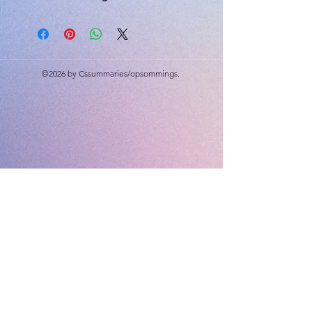
Hoeke, lyne, driehoeke, vierhoeke,
transformasies, vergrotings en
verkleinings.
©2026 by Cssummaries/opsommings.