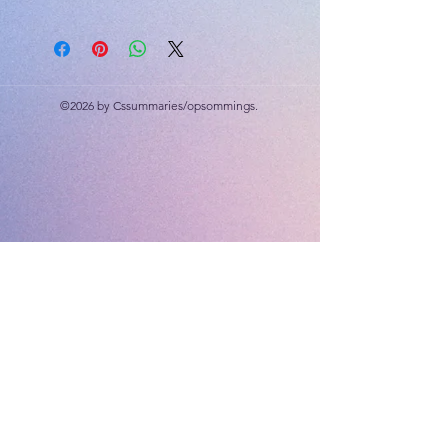
Week 1 tot 11
Bronne; 3 x Aktiwiteit; 3 x
Klastoetse; 39 x hoofreken (10
punte elk)
©2026 by Cssummaries/opsommings.
Aangepas met 2026 datums