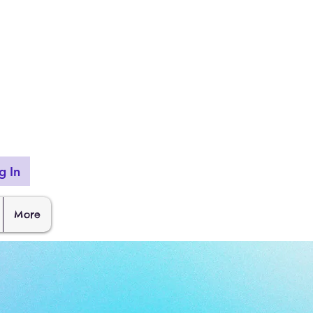
g In
More