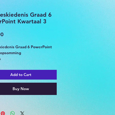
eskiedenis Graad 6
Point Kwartaal 3
Price
00
iedenis Graad 6 PowerPoint
n opsomming
s
sie en burgerskap in Suid-
Add to Cart
ie, politieke partye,
g, Fatima Meer, Grondwet,
Pius Langa, Ampswapen en vlag,
Buy Now
d