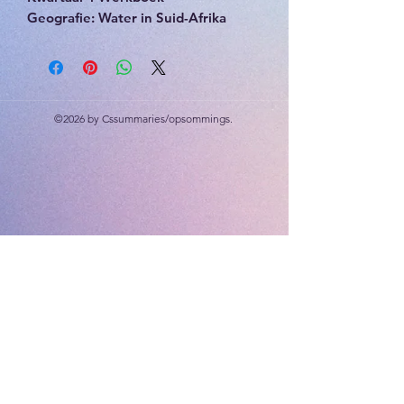
Geografie: Water in Suid-Afrika
Geskiedenis: Kommunikasie deur
die jare.
Opsomming, aktiwiteite,
memorandum
©2026 by Cssummaries/opsommings.
Druk-vriendelik swart en wit prente.