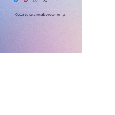
©2026 by Cssummaries/opsommings.