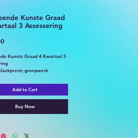
pende Kunste Graad
rtaal 3 Assessering
Price
00
de Kunste Graad 4 Kwartaal 3
ring
klankprent; groepwerk
e
ingesluit
Add to Cart
Buy Now