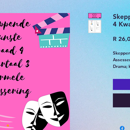
Skep
4 Kwa
R 26,
Skeppen
Assesse
Drama; 
40 punt
Rubriek 