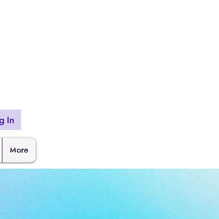
g In
More