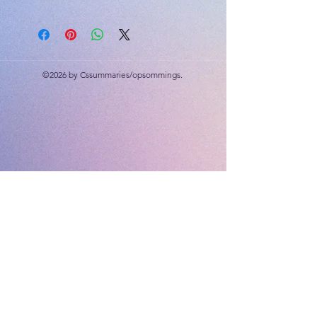
noodhulp; Voedselhigiëne; Kos
voorbereiding; Voedseloordraagbare
siektes; Oordraagbare siektes; MIV
en VIGS
©2026 by Cssummaries/opsommings.