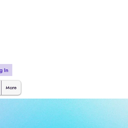
g In
More