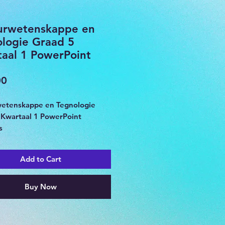
urwetenskappe en
logie Graad 5
aal 1 PowerPoint
Price
00
etenskappe en Tegnologie
 Kwartaal 1 PowerPoint
s
n opsomming.
n diere op aarde,
Add to Cart
amtes, geraamtes as strukture,
ettings, lewensiklusse – groei
kkel.
Buy Now