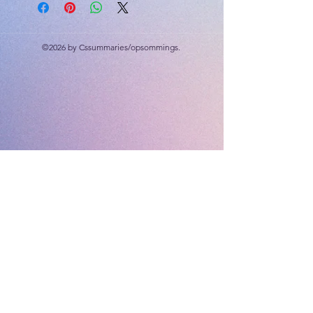
©2026 by Cssummaries/opsommings.