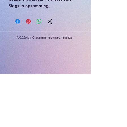
Slegs 'n opsomming.
36 slides
Die planeet Aarde, Die Son, ander
planete, Die Maan
©2026 by Cssummaries/opsommings.