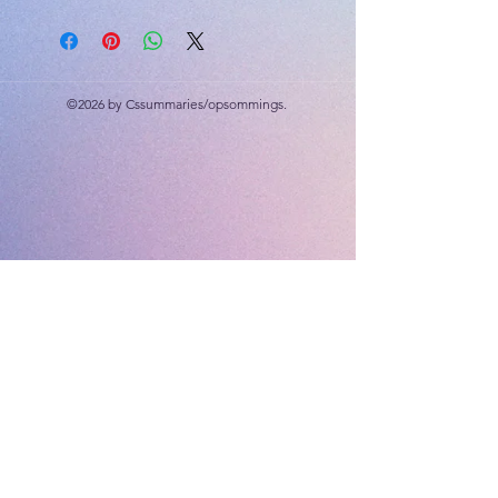
9 x A4 plakkate
(Kan gedruk word as A3)
©2026 by Cssummaries/opsommings.