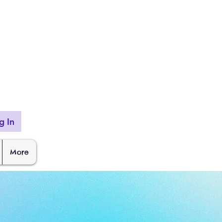
g In
More