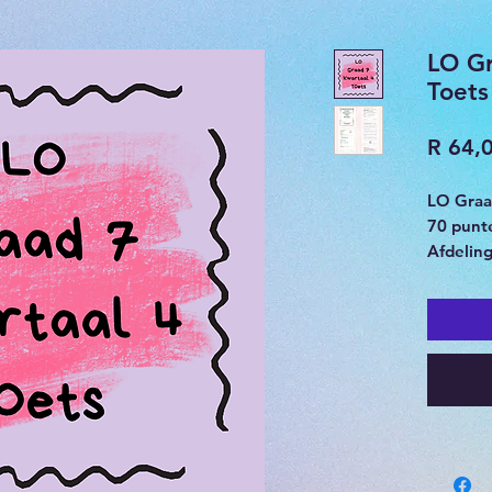
LO Gr
Toets
R 64,
LO Graa
70 punt
Afdeling
Afdeling
Afdeling
Memoran