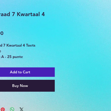
aad 7 Kwartaal 4
Price
00
d 7 Kwartaal 4 Toets
e
 A - 25 punte
 B - 25 punte
 C - 20 punte
Add to Cart
dum ingesluit
Buy Now