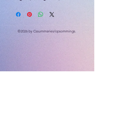
staafgrafiek, dubbelstaafgrafiek,
histogram, sirkelgrafiek, modus,
mediaan, gemiddeld, variasiewydte.
12 slides
©2026 by Cssummaries/opsommings.