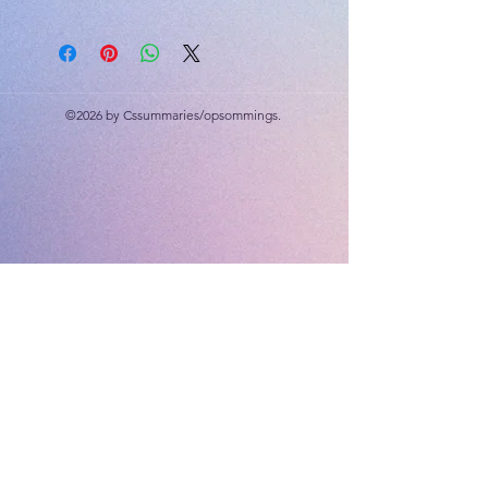
Heelgetalle; verhouding en koers;
Woordprobleme in finansiële
konteks
Memorandum ingesluit
©2026 by Cssummaries/opsommings.