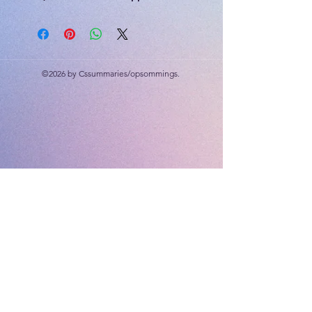
2025
Bespaar R50
©2026 by Cssummaries/opsommings.