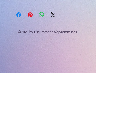
Gesk toets
Spaar R30
2023
©2026 by Cssummaries/opsommings.