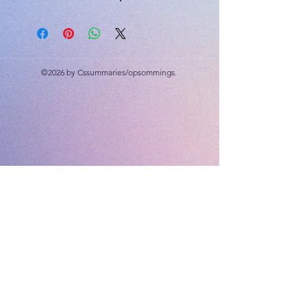
Kwartaal 2 werk: 20 punte.
Kontinente, Afrika, damme, kompas
rigtings, riviere, berge, fisiese
kenmerke.
©2026 by Cssummaries/opsommings.