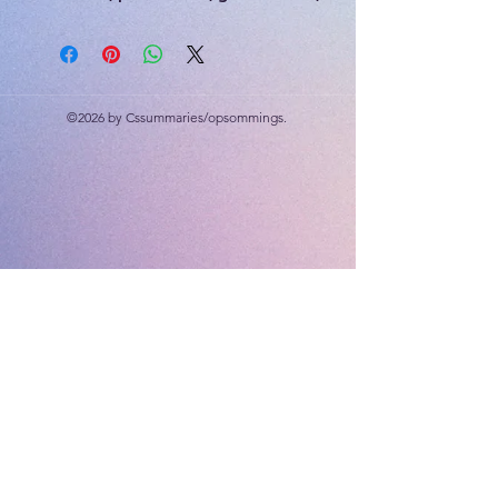
woordsomme, herleiding, tyd,
afronding, omtrek, oppervlakte
©2026 by Cssummaries/opsommings.