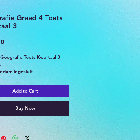
afie Graad 4 Toets
aal 3
Price
00
 Geografie Toets Kwartaal 3
e
dum ingesluit
 in Suid-Afrika
Add to Cart
Buy Now