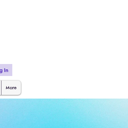
g In
More