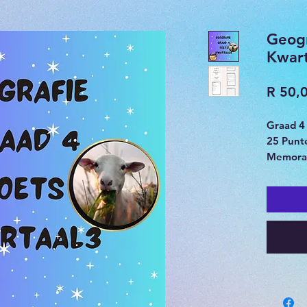
Geogr
Kwart
R 50,
Graad 4
25 Punt
Memoran
Boerdery