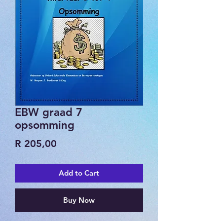
EBW graad 7
opsomming
Price
R 205,00
Add to Cart
Buy Now