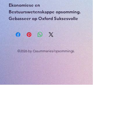
Ekonomiese en
Bestuurswetenskappe opsomming.
Gebasseer op Oxford Suksesvolle
Ekonomiese en
bestuurswetenskappe. Kwartaal 1
tot 4.
©2026 by Cssummaries/opsommings.