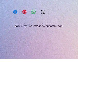
Kinders van Suid-Afrika en Namibië
Memorandum ingesluit.
Hierdie hulpbron bevat 10 boeiende
©2026 by Cssummaries/opsommings.
stories wat ontwerp is om begrip,
taalbewustheid en algemene kennis
vir leerders in Graad 4–5 te
versterk.
Elke begripstoets sluit 'n 300–500-
woord storie en 10 vrae om begrip,
grammatika en taalvaardighede te
toets.
Die bundel stories is in beide Engels
en Afrikaans beskikbaar, wat hulle
geskik maak vir tweetalige
klaskamers of taal ondersteuning.