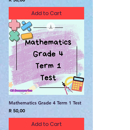
Add to Cart
Mathematics Grade 4 Term 1 Test
Price
R 50,00
Add to Cart