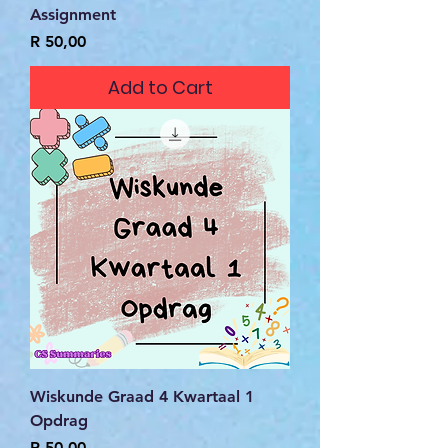
Assignment
Price
R 50,00
Add to Cart
Wiskunde Graad 4 Kwartaal 1
Opdrag
Price
R 50,00