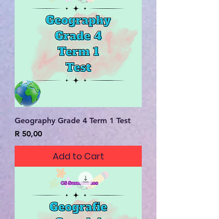
Geography Grade 4 Term 1 Test
Price
R 50,00
Add to Cart