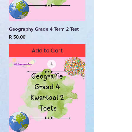
Geography Grade 4 Term 2 Test
Price
R 50,00
Add to Cart